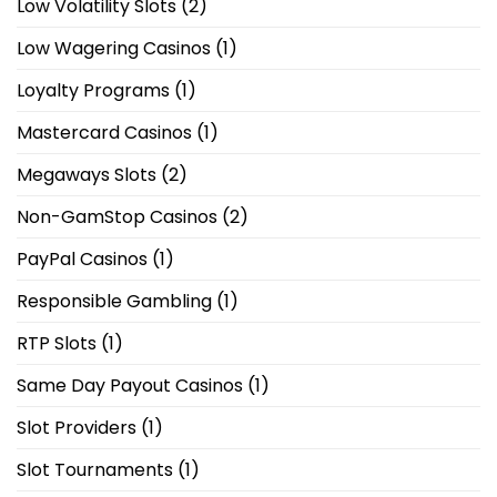
Low Volatility Slots
(2)
Low Wagering Casinos
(1)
Loyalty Programs
(1)
Mastercard Casinos
(1)
Megaways Slots
(2)
Non-GamStop Casinos
(2)
PayPal Casinos
(1)
Responsible Gambling
(1)
RTP Slots
(1)
Same Day Payout Casinos
(1)
Slot Providers
(1)
Slot Tournaments
(1)