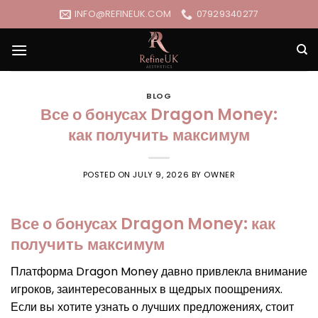
Skip
INFO@REFINEUK.COM
07929340277
to
content
BLOG
Все о бонусах Dragon Money:
как получить максимум
POSTED ON
JULY 9, 2026
BY
OWNER
Все о бонусах Dragon Money: как
получить максимум
Платформа Dragon Money давно привлекла внимание
игроков, заинтересованных в щедрых поощрениях.
Если вы хотите узнать о лучших предложениях, стоит