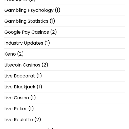
Gambling Psychology
(1)
Gambling Statistics
(1)
Google Pay Casinos
(2)
Industry Updates
(1)
Keno
(2)
Litecoin Casinos
(2)
Live Baccarat
(1)
Live Blackjack
(1)
Live Casino
(1)
Live Poker
(1)
Live Roulette
(2)