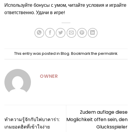
Используйте бонусы с умом, читайте условия и играйте
ответственно. Удачи в игре!
This entry was posted in
Blog
. Bookmark the
permalink
.
OWNER
Zudem auflage diese
ทำความรู้จักกับไพ่บาคาร่า:
Moglichkeit offen sein, den
เกมยอดฮิตที่เข้าใจง่าย
Glucksspieler