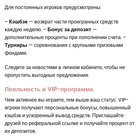
Для постоянных игроков предусмотрены:
–
Кэшбэк
— возврат части проигранных средств
каждую неделю. –
Бонус за депозит
—
дополнительные проценты при пополнении счета. –
Турниры
— соревнования с крупными призовыми
фондами.
Следите за новостями в личном кабинете, чтобы не
пропустить выгодные предложения.
Лояльность и VIP-программа
Чем активнее вы играете, тем выше ваш статус. VIP-
игроки получают персональные бонусы, повышенный
кэшбэк и ускоренный вывод средств. Приглашайте
друзей по реферальной ссылке и получайте процент от
их депозитов.